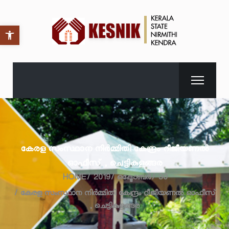
Open toolbar
കേരള സംസ്ഥാന നിർമ്മിതി കേന്ദ്രം റീജീയണൽ
ഓഫീസ് , ചെട്ടികുളങ്ങര
HOME
2019
ഒക്ടോബർ
30
കേരള സംസ്ഥാന നിർമ്മിതി കേന്ദ്രം റീജീയണൽ ഓഫീസ്
, ചെട്ടികുളങ്ങര