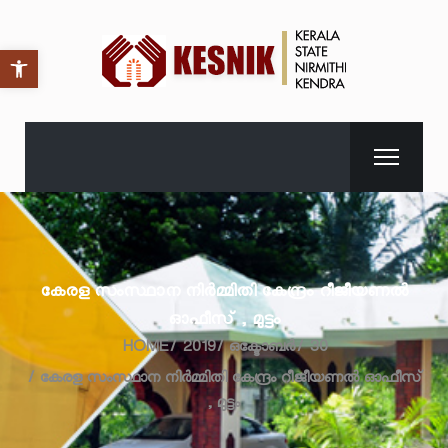
Open toolbar
കേരള സംസ്ഥാന നിർമ്മിതി കേന്ദ്രം റീജീയണൽ
ഓഫീസ് , മുട്ടം
HOME
2019
ഒക്ടോബർ
30
കേരള സംസ്ഥാന നിർമ്മിതി കേന്ദ്രം റീജീയണൽ ഓഫീസ്
, മുട്ടം